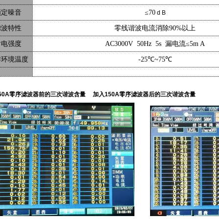
额定噪音
≤
70
d B
滤波特性
零线谐波电流消除
90%
以上
耐电强度
AC
30
00V 50Hz 5s
漏电流≤
5m A
作环境温度
-25
℃
~75
℃
50A零序滤波器前的三次谐波含量 加入150A零序滤波器后的三次谐波含量