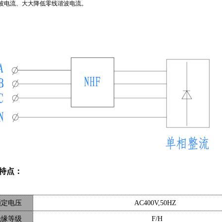
谐波电流、大大降低零线谐波电流。
特点：
额定电压
AC4
0
0V,50HZ
绝缘等级
F/
H